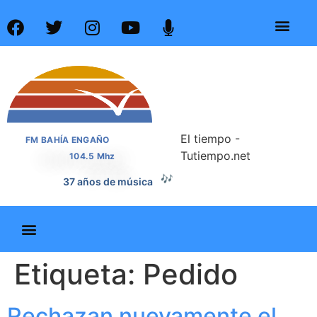
El tiempo -
FM BAHÍA ENGAÑO
Tutiempo.net
104.5 Mhz
🎶
37 años de música
Etiqueta:
Pedido
Rechazan nuevamente el