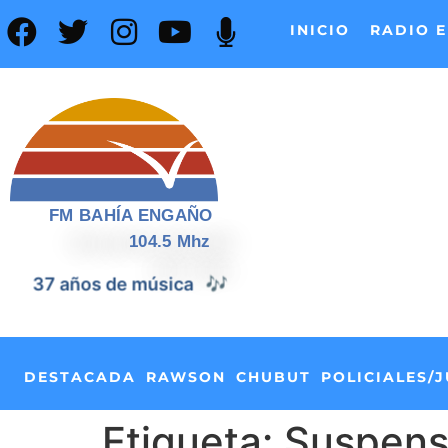
INICIO
RADIO E
FM BAHÍA ENGAÑO
104.5 Mhz
37 años de noticias
📰
DESTACADA
RAWSON
CHUBUT
POLICIALES/J
Etiqueta:
Suspens