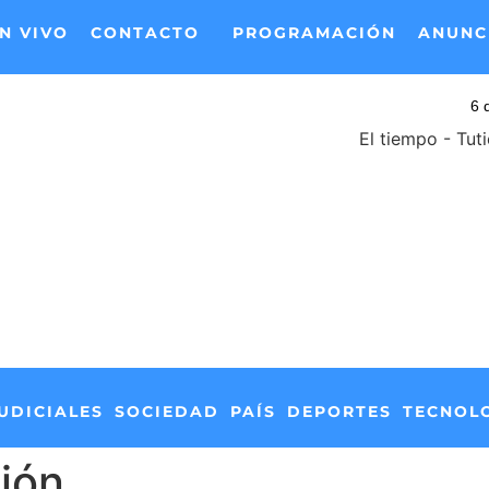
N VIVO
CONTACTO
PROGRAMACIÓN
ANUNC
El tiempo - Tut
UDICIALES
SOCIEDAD
PAÍS
DEPORTES
TECNOL
ión