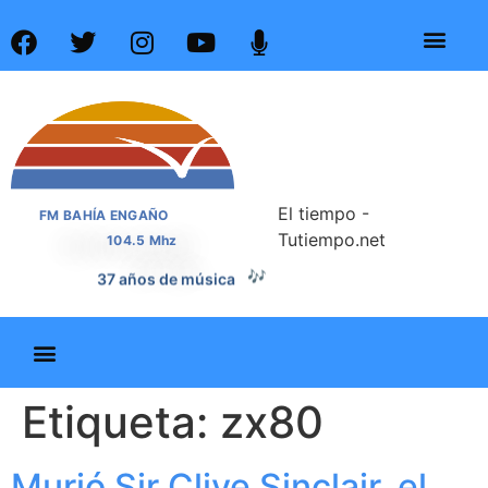
El tiempo -
FM BAHÍA ENGAÑO
Tutiempo.net
104.5 Mhz
🎶
37 años de música
Etiqueta:
zx80
Murió Sir Clive Sinclair, el