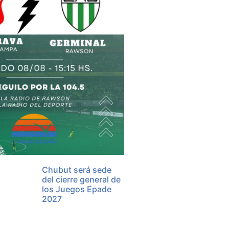
Chubut será sede
del cierre general de
los Juegos Epade
2027