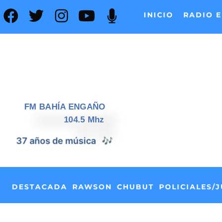
INICIO
RADIO E
FM BAHÍA ENGAÑO
104.5 Mhz
📰
37 años de noticias
DESTACADA
RAWSON
CHUBUT
POLICIALES/J