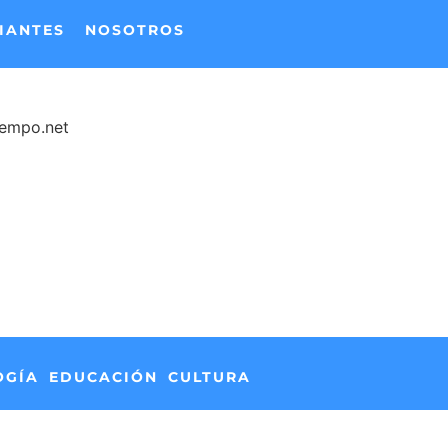
IANTES
NOSOTROS
iempo.net
OGÍA
EDUCACIÓN
CULTURA