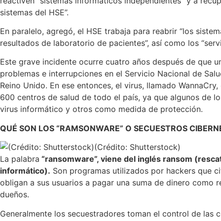
reactiven “sistemas informáticos independientes” y a recup
sistemas del HSE”.
En paralelo, agregó, el HSE trabaja para reabrir “los siste
resultados de laboratorio de pacientes”, así como los “servi
Este grave incidente ocurre cuatro años después de que un
problemas e interrupciones en el Servicio Nacional de Salud
Reino Unido. En ese entonces, el virus, llamado WannaCry, o
600 centros de salud de todo el país, ya que algunos de l
virus informático y otros como medida de protección.
QUÉ SON LOS “RAMSONWARE” O SECUESTROS CIBERN
(Crédito: Shutterstock)
La palabra
“ransomware”, viene del inglés ransom (resca
informático).
Son programas utilizados por hackers que cif
obligan a sus usuarios a pagar una suma de dinero como re
dueños.
Generalmente los secuestradores toman el control de las 