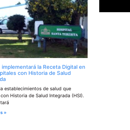
implementará la Receta Digital en
pitales con Historia de Salud
ada
ra establecimientos de salud que
con Historia de Salud Integrada (HSI).
itará
s »