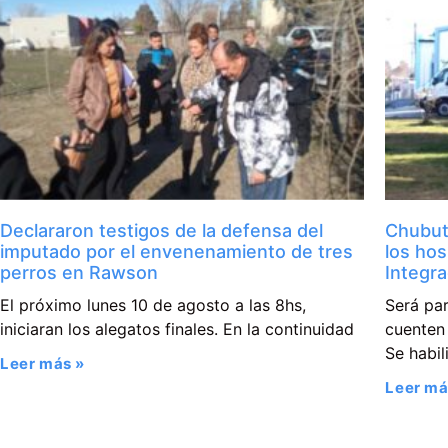
Declararon testigos de la defensa del
Chubut 
imputado por el envenenamiento de tres
los hos
perros en Rawson
Integr
El próximo lunes 10 de agosto a las 8hs,
Será pa
iniciaran los alegatos finales. En la continuidad
cuenten 
Se habil
Leer más »
Leer má