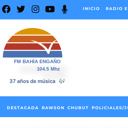
INICIO
RADIO E
FM BAHÍA ENGAÑO
104.5 Mhz
📰
37 años de noticias
DESTACADA
RAWSON
CHUBUT
POLICIALES/J