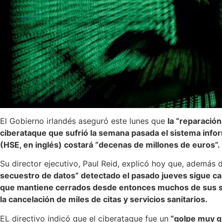
El Gobierno irlandés aseguró este lunes que
la “reparació
ciberataque que sufrió la semana pasada el sistema infor
(HSE, en inglés) costará “decenas de millones de euros”.
Su director ejecutivo, Paul Reid, explicó hoy que, además
secuestro de datos” detectado el pasado jueves sigue ca
que mantiene cerrados desde entonces muchos de sus si
la cancelación de miles de citas y servicios sanitarios.
EL directivo indicó que el ciberataque fue un
“golpe muy gr