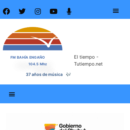
El tiempo -
FM BAHÍA ENGAÑO
Tutiempo.net
104.5 Mhz
37 años de noticias
📰