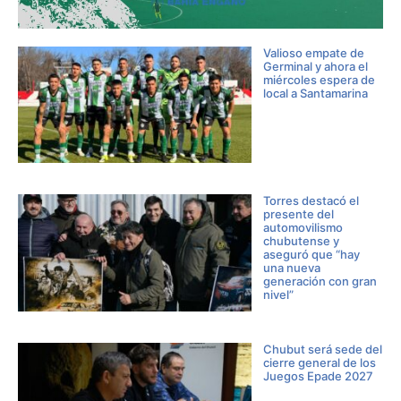
Valioso empate de
Germinal y ahora el
miércoles espera de
local a Santamarina
Torres destacó el
presente del
automovilismo
chubutense y
aseguró que “hay
una nueva
generación con gran
nivel”
Chubut será sede del
cierre general de los
Juegos Epade 2027