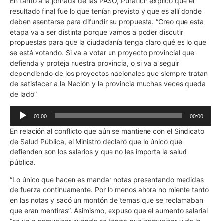
En tanto a la jornada de las PASO, Puratich explicó que el
audio
resultado final fue lo que tenían previsto y que es allí donde
deben asentarse para difundir su propuesta. “Creo que esta
etapa va a ser distinta porque vamos a poder discutir
propuestas para que la ciudadanía tenga claro qué es lo que
se está votando. Si va a votar un proyecto provincial que
defienda y proteja nuestra provincia, o si va a seguir
dependiendo de los proyectos nacionales que siempre tratan
de satisfacer a la Nación y la provincia muchas veces queda
de lado”.
Reproductor
00:00
00:00
de
En relación al conflicto que aún se mantiene con el Sindicato
audio
de Salud Pública, el Ministro declaró que lo único que
defienden son los salarios y que no les importa la salud
pública.
“Lo único que hacen es mandar notas presentando medidas
de fuerza continuamente. Por lo menos ahora no miente tanto
en las notas y sacó un montón de temas que se reclamaban
que eran mentiras”. Asimismo, expuso que el aumento salarial
“se va a comunicar cuando se tenga que comunicar y de la