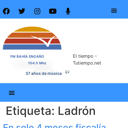
El tiempo -
FM BAHÍA ENGAÑO
Tutiempo.net
104.5 Mhz
🎶
37 años de música
Etiqueta:
Ladrón
En solo 4 meses fiscalía